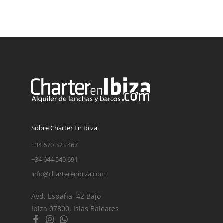
Sobre Charter En Ibiza
+34 670 373 467
+34 644 540 691
info@charterenibiza.com
Avd. España, 42 Bajo
Ibiza 07800, Islas Baleares