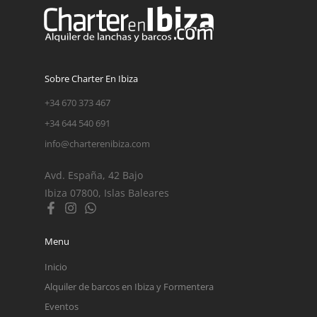
Sobre Charter En Ibiza
+34 670 373 467
+34 644 540 691
info@charterenibiza.com
Avd. España, 42 Bajo
Ibiza 07800, Islas Baleares
Menu
Inicio
Alquiler de barcos en Ibiza y Formentera
Eventos