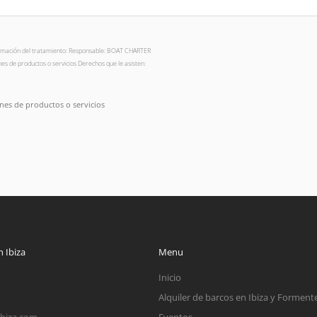
nformación del tratamiento: Responsable: BOAT CHARTER
es de productos o servicios Derechos que le asisten:
nes de productos o servicios
 Ibiza
Menu
Inicio
Alquiler de barcos en Ibiza y Forment
ibiza.com
Eventos