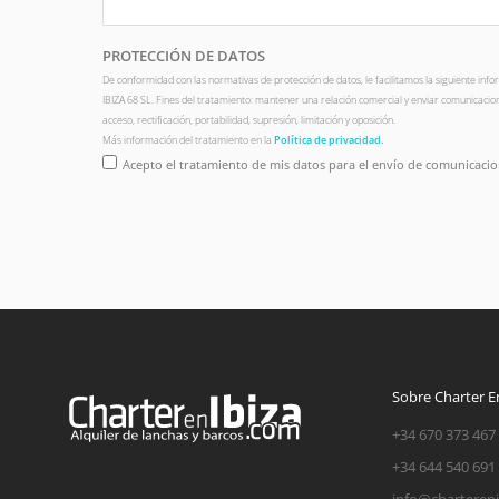
PROTECCIÓN DE DATOS
De conformidad con las normativas de protección de datos, le facilitamos la siguiente i
IBIZA 68 SL. Fines del tratamiento: mantener una relación comercial y enviar comunicacion
acceso, rectificación, portabilidad, supresión, limitación y oposición.
Más información del tratamiento en la
Política de privacidad.
Acepto el tratamiento de mis datos para el envío de comunicacio
Sobre Charter En
+34 670 373 467
+34 644 540 691
info@charteren