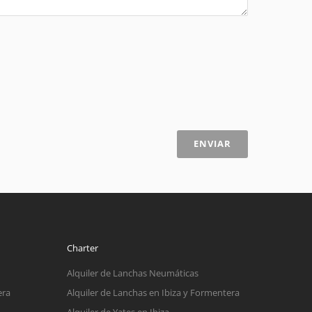
ENVIAR
Charter
Alquiler de Lanchas Neumáticas
era
Alquiler de Lanchas en Ibiza y Formentera
Alquiler de Yates en Ibiza