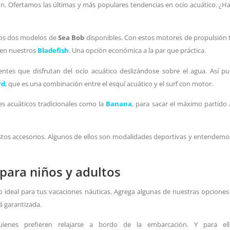
ón. Ofertamos las últimas y más populares tendencias en ocio acuático. ¿H
ros dos modelos de
Sea Bob
disponibles. Con estos motores de propulsión t
cen nuestros
Bladefish
. Una opción económica a la par que práctica.
tes que disfrutan del ocio acuático deslizándose sobre el agua. Así pued
rd
, que es una combinación entre el esquí acuático y el surf con motor.
tes acuáticos tradicionales como la
Banana
, para sacar el máximo partido a
stos accesorios. Algunos de ellos son modalidades deportivas y entendemo
 para niños y adultos
deal para tus vacaciones náuticas. Agrega algunas de nuestras opciones pa
á garantizada.
nes prefieren relajarse a bordo de la embarcación. Y para el