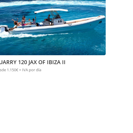
UARRY 120 JAX OF IBIZA II
sde 1.150€ + IVA por día