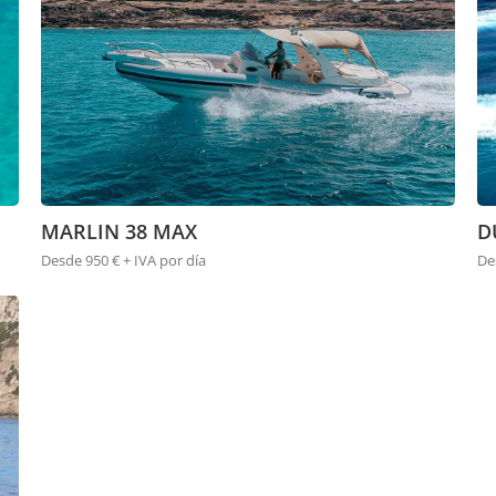
MARLIN 38 MAX
D
Desde 950 € + IVA por día
De