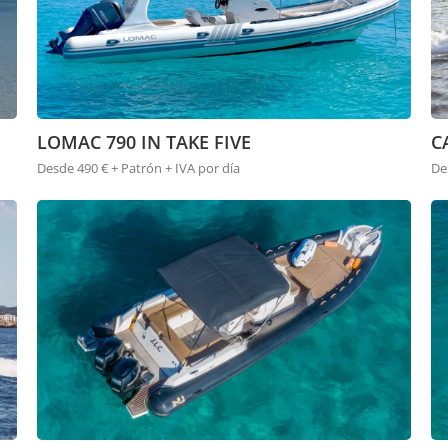
LOMAC 790 IN TAKE FIVE
C
Desde 490 € + Patrón + IVA por día
De