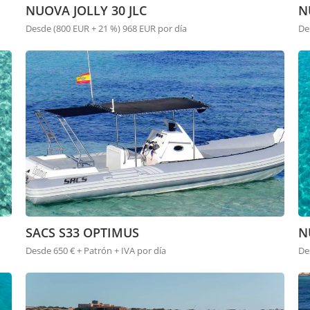
NUOVA JOLLY 30 JLC
N
Desde (800 EUR + 21 %) 968 EUR por día
De
SACS S33 OPTIMUS
N
Desde 650 € + Patrón + IVA por día
De