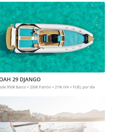
OAH 29 DJANGO
sde 950€ Barco + 200€ Patrón + 21% IVA + FUEL por día