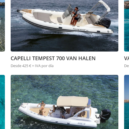
CAPELLI TEMPEST 700 VAN HALEN
V
Desde 425 € + IVA por día
De