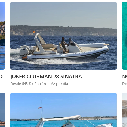
O
JOKER CLUBMAN 28 SINATRA
N
Desde 645 € + Patrón + IVA por día
De