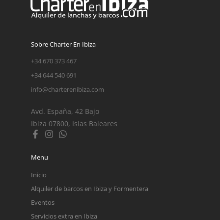
Sobre Charter En Ibiza
+34 670 373 467
+34 644 540 691
info@charterenibiza.com
Avd. España, 42 Bajo
Ibiza 07800, Islas Baleares
Menu
Inicio
Alquiler de barcos en Ibiza y Formentera
Eventos
Servicios extra en Ibiza