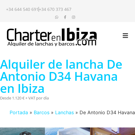
+34 644 540 691
+34 670 373 467
Alquiler de lancha De
Antonio D34 Havana
en Ibiza
Desde 1.120 € + VAT por día
Portada
»
Barcos
»
Lanchas
»
De Antonio D34 Havana