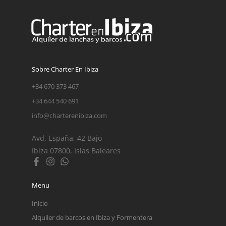
Sobre Charter En Ibiza
+34 670 373 467
+34 644 540 691
info@charterenibiza.com
Avd. España, 42 Bajo
Ibiza 07800, Islas Baleares
Menu
Inicio
Alquiler de barcos en Ibiza y Formentera