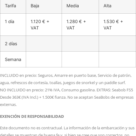
Tarifa
Baja
Media
Alta
1 día
1.120 € +
1.280 € +
1.530 € +
VAT
VAT
VAT
2 días
Semana
INCLUIDO en precio: Seguros, Amarre en puerto base, Servicio de patrón,
agua, refrescos de cortesía, toallas, juegos de snorkel y un paddle surf.
NO INCLUIDO en precio: 21% IVA, Consumo gasolina. EXTRAS: Seabob FS5
Desde 363€ (IVA Incl.) + 1.500€ fianza. No se aceptan SeaBobs de empresas
externas.
EXENCIÓN DE RESPONSABILIDAD
Este documento no es contractual. La información de la embarcación y sus
detalles se muestran de buena fe y, si bien se cree que son correctos, no