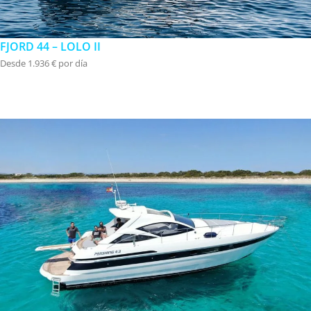
FJORD 44 – LOLO II
Desde 1.936 € por día