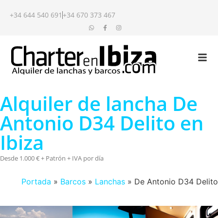
+34 644 540 691
+34 670 373 467
Alquiler de lancha De
Antonio D34 Delito en
Ibiza
Desde 1.000 € + Patrón + IVA por día
Portada
»
Barcos
»
Lanchas
»
De Antonio D34 Delito