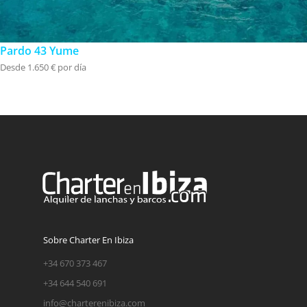
Pardo 43 Yume
Desde 1.650 € por día
Sobre Charter En Ibiza
+34 670 373 467
+34 644 540 691
info@charterenibiza.com