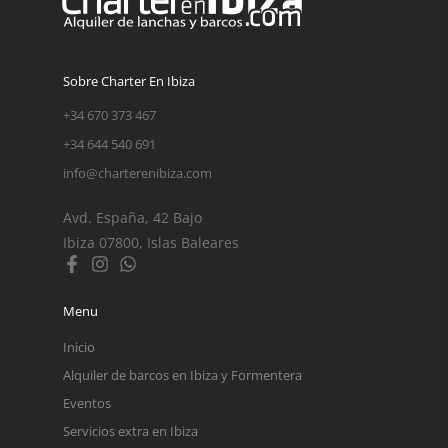
Sobre Charter En Ibiza
+34 670 373 467
+34 644 540 691
info@charterenibiza.com
Avd. España, 42 Bajo
Ibiza 07800, Islas Baleares
Menu
Inicio
Alquiler de barcos en Ibiza y Formentera
Eventos
Servicios extra en Ibiza