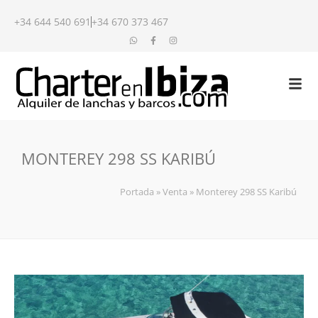
+34 644 540 691
+34 670 373 467
MONTEREY 298 SS KARIBÚ
Portada
»
Venta
»
Monterey 298 SS Karibú