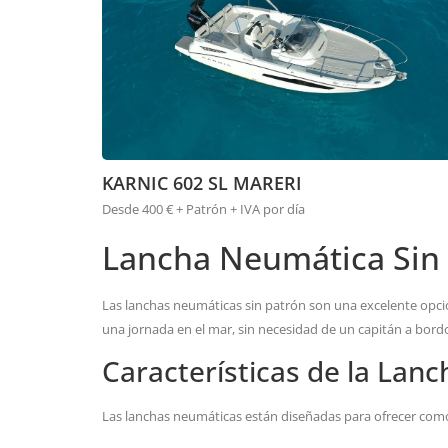
KARNIC 602 SL MARERI
Desde 400 € + Patrón + IVA por día
Lancha Neumática Sin
Las lanchas neumáticas sin patrón son una excelente opci
una jornada en el mar, sin necesidad de un capitán a bord
Características de la Lan
Las lanchas neumáticas están diseñadas para ofrecer como