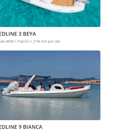
EDLINE 3 BEYA
de 455€ + Patrón + 21% IVA por día
EDLINE 9 BIANCA