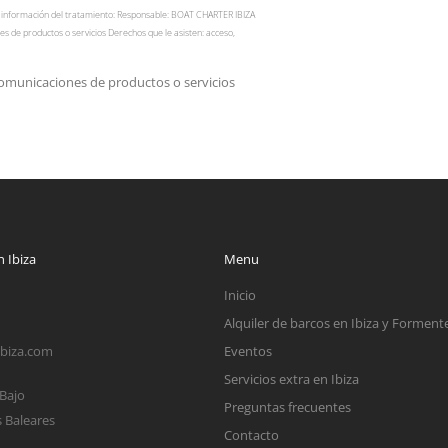
te información del tratamiento: Responsable: BOAT CHARTER IBIZA
s de productos o servicios Derechos que le asisten: acceso,
comunicaciones de productos o servicios
 Ibiza
Menu
Inicio
Alquiler de barcos en Ibiza y Forment
ibiza.com
Eventos
Servicios extra en Ibiza
 Bajo
Preguntas frecuentes
s Baleares
Contacto