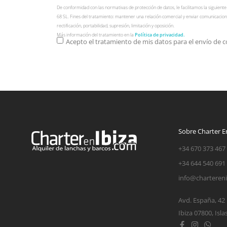
De conformidad con las normativas de protección de datos, le facilitamos la siguien
68 SL. Fines del tratamiento: mantener una relación comercial y enviar comunicacione
rectificación, portabilidad, supresión, limitación y oposición.
Más información del tratamiento en la
Política de privacidad.
Acepto el tratamiento de mis datos para el envío de 
Sobre Charter En
+34 670 373 467
+34 644 540 691
info@charteren
Avd. España, 42
Ibiza 07800, Isla