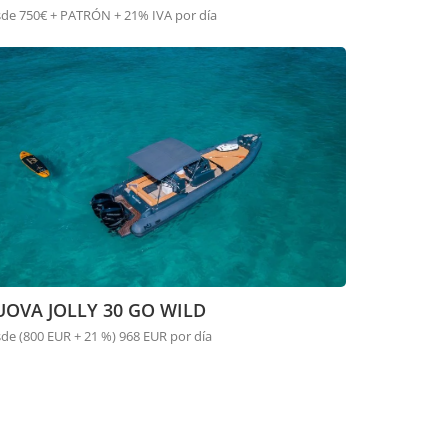
de 750€ + PATRÓN + 21% IVA por día
OVA JOLLY 30 GO WILD
de (800 EUR + 21 %) 968 EUR por día