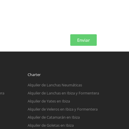
Enviar
Charter
Alquiler de Lanchas Neumáticas
era
Alquiler de Lanchas en Ibiza y Formentera
Alquiler de Yates en Ibiza
Alquiler de Veleros en Ibiza y Formentera
Alquiler de Catamarán en Ibiza
Alquiler de Goletas en Ibiza