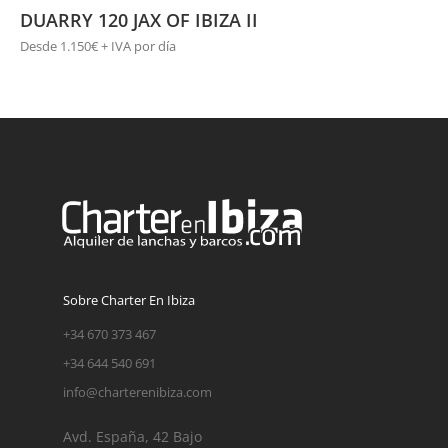
DUARRY 120 JAX OF IBIZA II
Desde 1.150€ + IVA por día
Sobre Charter En Ibiza
+34 670 373 467
+34 644 540 691
info@charterenibiza.com
Avd. España, 42 Bajo