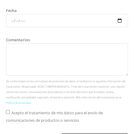
Fecha
Comentarios
De conformidad con las normativas de protección de datos, le facilitamos la siguiente información del
tratamiento: Responsable: BOAT CHARTER IBIZA 68 SL. Fines del tratamiento: mantener una relación
comercial y enviar comunicaciones de productos o servicios Derechos que le asisten: acceso,
rectificación, portabilidad, supresión, limitación y oposición. Más información del tratamiento en la
Política de privacidad
.
Acepto el tratamiento de mis datos para el envío de
comunicaciones de productos o servicios