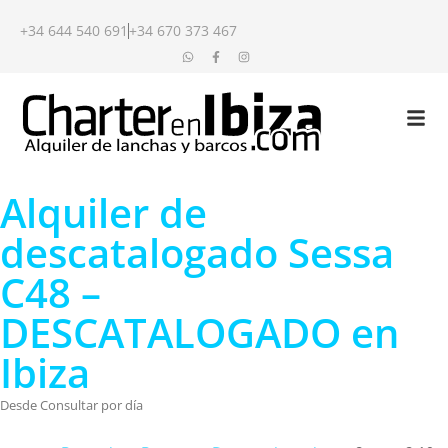
+34 644 540 691
+34 670 373 467
Alquiler de
descatalogado Sessa
C48 –
DESCATALOGADO en
Ibiza
Desde Consultar por día