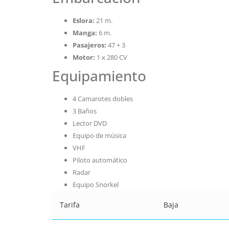
Eslora:
21 m.
Manga:
6 m.
Pasajeros:
47 + 3
Motor:
1 x 280 CV
Equipamiento
4 Camarotes dobles
3 Baños
Lector DVD
Equipo de música
VHF
Piloto automático
Radar
Equipo Snorkel
Tarifa
Baja