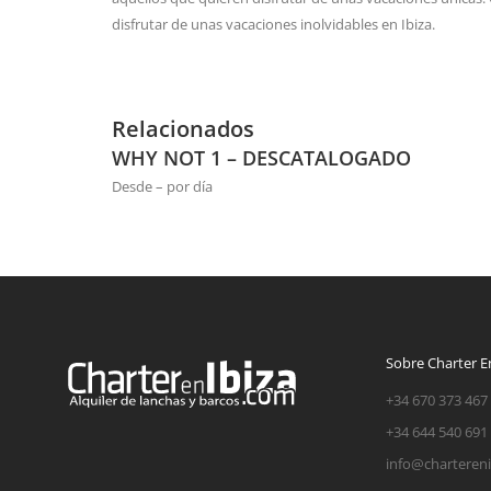
disfrutar de unas vacaciones inolvidables en Ibiza.
Relacionados
WHY NOT 1 – DESCATALOGADO
Desde – por día
Sobre Charter En
+34 670 373 467
+34 644 540 691
info@charteren