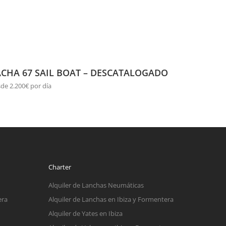
ACHA 67 SAIL BOAT – DESCATALOGADO
de 2.200€ por día
Charter
Alquiler de Lanchas Neumáticas
era
Alquiler de Lanchas en Ibiza y Formentera
Alquiler de Yates en Ibiza