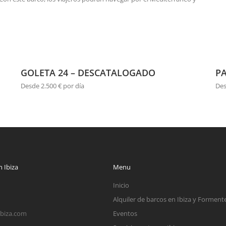
GOLETA 24 – DESCATALOGADO
P
Desde 2.500 € por día
Des
 Ibiza
Menu
Inicio
Alquiler de barcos en Ibiza y Forment
ibiza.com
Eventos