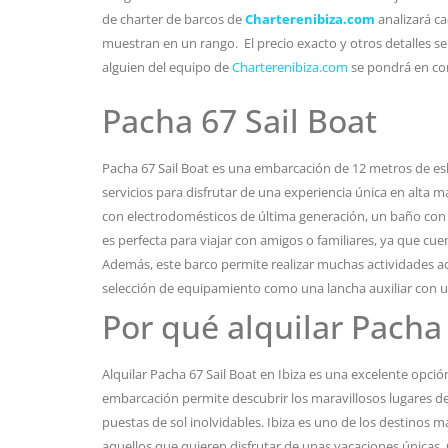
de charter de barcos de
Charterenibiza.com
analizará ca
muestran en un rango. El precio exacto y otros detalles se
alguien del equipo de
Charterenibiza.com
se pondrá en co
Pacha 67 Sail Boat
Pacha 67 Sail Boat es una embarcación de 12 metros de eslo
servicios para disfrutar de una experiencia única en alta 
con electrodomésticos de última generación, un baño con d
es perfecta para viajar con amigos o familiares, ya que cu
Además, este barco permite realizar muchas actividades a
selección de equipamiento como una lancha auxiliar con un
Por qué alquilar Pacha 
Alquilar Pacha 67 Sail Boat en Ibiza es una excelente opci
embarcación permite descubrir los maravillosos lugares de 
puestas de sol inolvidables. Ibiza es uno de los destinos
aquellos que quieren disfrutar de unas vacaciones únicas.