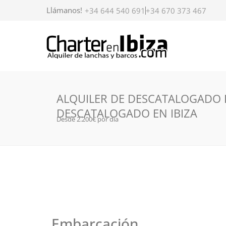
Llámanos!
+34 644 540 691
+34 670 373 467
ALQUILER DE DESCATALOGADO P
DESCATALOGADO EN IBIZA
Desde 2.200€ por día
Embarcación