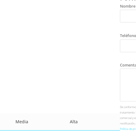
Nombre
Teléfon
Comenta
De conformida
tratamiento:
comercial y e
Media
Alta
rectificación
Política de pr