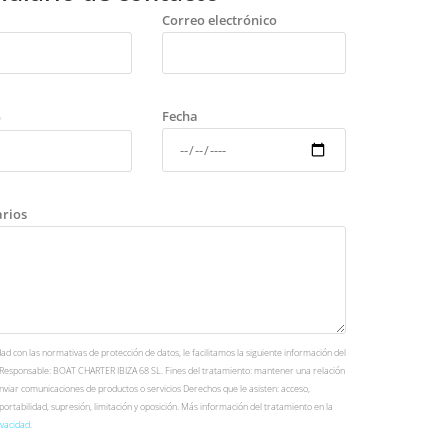
Correo electrónico
Fecha
o
rios
d con las normativas de protección de datos, le facilitamos la siguiente información del
 Responsable: BOAT CHARTER IBIZA 68 SL. Fines del tratamiento: mantener una relación
nviar comunicaciones de productos o servicios Derechos que le asisten: acceso,
, portabilidad, supresión, limitación y oposición. Más información del tratamiento en la
ivacidad
.