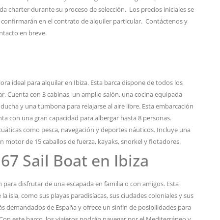
da charter durante su proceso de selección. Los precios iniciales se
 confirmarán en el contrato de alquiler particular. Contáctenos y
ntacto en breve.
ra ideal para alquilar en Ibiza. Esta barca dispone de todos los
mar. Cuenta con 3 cabinas, un amplio salón, una cocina equipada
ucha y una tumbona para relajarse al aire libre. Esta embarcación
enta con una gran capacidad para albergar hasta 8 personas.
cuáticas como pesca, navegación y deportes náuticos. Incluye una
 motor de 15 caballos de fuerza, kayaks, snorkel y flotadores.
67 Sail Boat en Ibiza
ón para disfrutar de una escapada en familia o con amigos. Esta
la isla, como sus playas paradisíacas, sus ciudades coloniales y sus
 más demandados de España y ofrece un sinfín de posibilidades para
 Con este barco, los viajeros podrán navegar por el Mediterráneo y