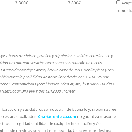
3.300€
3.800€
Acept
comunica
-
-
-
-
 7 horas de chárter, gasolina y tripulación * Salidas entre las 12h y
unidad de contratar servicios extra como contratación de menús,
En caso de catering externo, hay un coste de 350 € por limpieza y uso
én existe la posibilidad de barra libre desde 22 € + 10% IVA por
sona 5 consumiciones (combinados, cócteles, etc) * DJ por 400 € día +
po (Mezclador DJM 900 y dos CDJ 2000, Pioneer)
barcación y sus detalles se muestran de buena fe y, si bien se cree
no estar actualizados.
Charterenibiza.com
no garantiza ni asume
titud, integridad o utilidad de cualquier información y / o
bios sin previo aviso y no tiene garantía. Un agente profesional