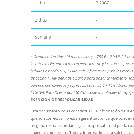
1 día
2.200€
2 días
-
Semana
-
* Grupos reducidos (14 pax máximo) 1.750 € + 21% IVA * Incluye
la 13h y las llegadas a puerto entre las 19h y las 20h * Oport
bebidas a bordo o DJ * Pida más información para los menús. 
de cocina * Hay bebidas a bordo para pagar al momento. Tambi
persona con cervezas y refrescos, hasta 55 € + 10% IVApor per
21% IVA. Para DJ externo, 150 € de coste por alquiler de equi
EXENCIÓN DE RESPONSABILIDAD
Este documento no es contractual. La información de la em
que son correctos, no están garantizados, ya que pueden 
ninguna responsabilidad legal o responsabilidad por la exac
imágenes mostradas. Toda la información está sujeta a cam