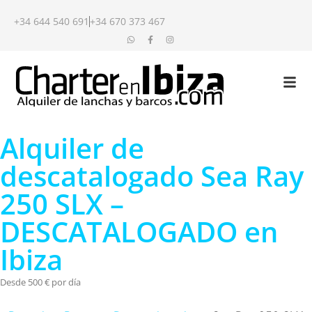
+34 644 540 691
+34 670 373 467
Alquiler de
descatalogado Sea Ray
250 SLX –
DESCATALOGADO en
Ibiza
Desde 500 € por día