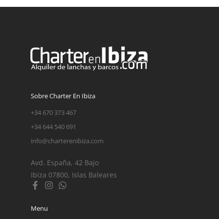
Sobre Charter En Ibiza
+34 670 373 467
+34 644 540 691
info@charterenibiza.com
Avd. España, 42 Bajo
Ibiza 07800, Islas Baleares
Menu