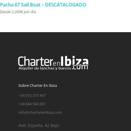
Pacha 67 Sail Boat – DESCATALOGADO
Desde 2.200€ por día
Sobre Charter En Ibiza
+34 670 373 467
+34 644 540 691
info@charterenibiza.com
Avd. España, 42 Bajo