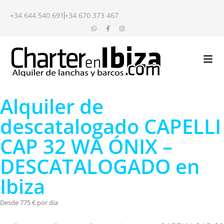
+34 644 540 691
+34 670 373 467
Alquiler de
descatalogado CAPELLI
CAP 32 WA ÓNIX –
DESCATALOGADO en
Ibiza
Desde 775 € por día