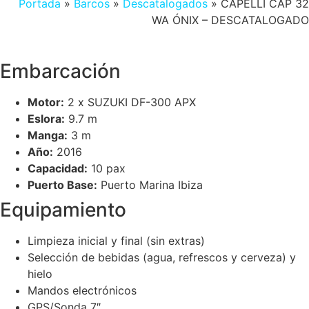
Portada
»
Barcos
»
Descatalogados
»
CAPELLI CAP 32
WA ÓNIX – DESCATALOGADO
Embarcación
Motor:
2 x SUZUKI DF-300 APX
Eslora:
9.7 m
Manga:
3 m
Año:
2016
Capacidad:
10 pax
Puerto Base:
Puerto Marina Ibiza
Equipamiento
Limpieza inicial y final (sin extras)
Selección de bebidas (agua, refrescos y cerveza) y
hielo
Mandos electrónicos
GPS/Sonda 7″