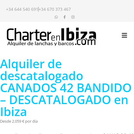
+34 644 540 691
+34 670 373 467
Alquiler de
descatalogado
CANADOS 42 BANDIDO
– DESCATALOGADO en
Ibiza
Desde 2.059 € por día