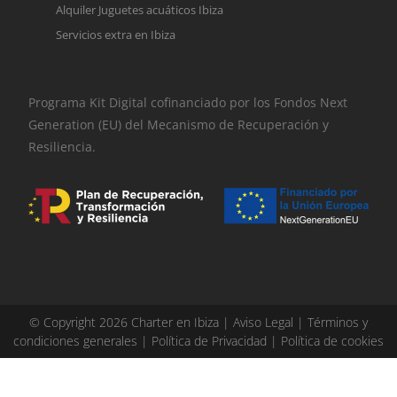
Alquiler Juguetes acuáticos Ibiza
Servicios extra en Ibiza
Programa Kit Digital cofinanciado por los Fondos Next
Generation (EU) del Mecanismo de Recuperación y
Resiliencia.
© Copyright 2026 Charter en Ibiza |
Aviso Legal
|
Términos y
condiciones generales
|
Política de Privacidad
|
Política de cookies