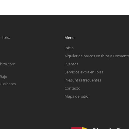
 Ibiza
Menu
Inicio
Alquiler de barcos en Ibiza y Forment
ibiza.com
Eventos
Servicios extra en Ibiza
 Bajo
Preguntas frecuentes
s Baleares
Contacto
Mapa del sitio