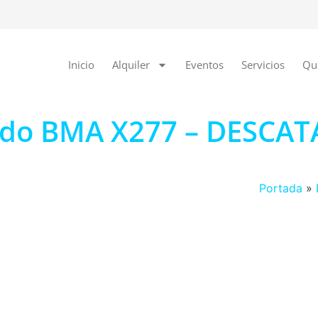
Inicio
Alquiler
Eventos
Servicios
Qu
gado BMA X277 – DESCA
Portada
»