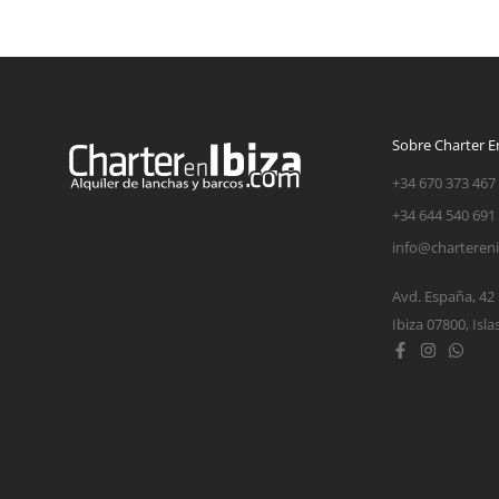
Sobre Charter En
+34 670 373 467
+34 644 540 691
info@charteren
Avd. España, 42
Ibiza 07800, Isla