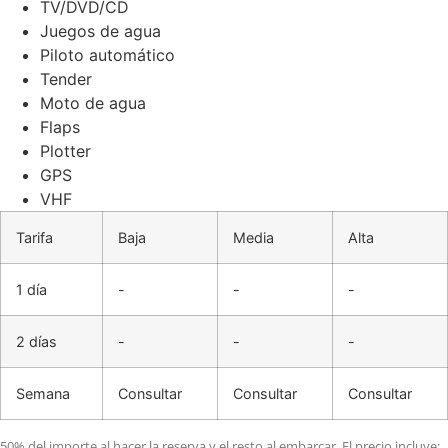
TV/DVD/CD
Juegos de agua
Piloto automático
Tender
Moto de agua
Flaps
Plotter
GPS
VHF
Tarifa
Baja
Media
Alta
1 día
-
-
-
2 días
-
-
-
Semana
Consultar
Consultar
Consultar
50% del importe al hacer la reserva y el resto al embarcar. El precio incluye: