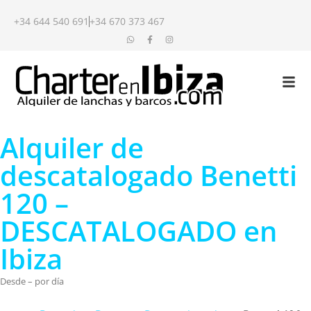
+34 644 540 691
+34 670 373 467
Alquiler de
descatalogado Benetti
120 –
DESCATALOGADO en
Ibiza
Desde – por día