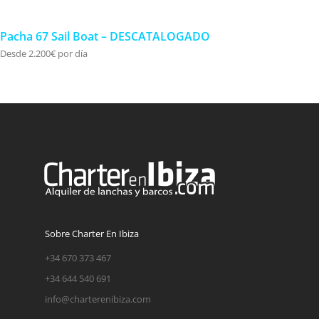
Pacha 67 Sail Boat – DESCATALOGADO
Desde 2.200€ por día
Sobre Charter En Ibiza
+34 670 373 467
+34 644 540 691
info@charterenibiza.com