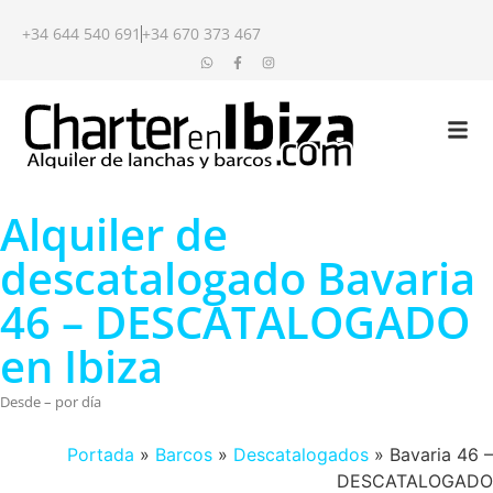
+34 644 540 691
+34 670 373 467
Alquiler de
descatalogado Bavaria
46 – DESCATALOGADO
en Ibiza
Desde – por día
Portada
»
Barcos
»
Descatalogados
»
Bavaria 46 –
DESCATALOGADO