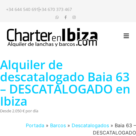
+34 644 540 691
+34 670 373 467
Alquiler de
descatalogado Baia 63
– DESCATALOGADO en
Ibiza
Desde 2.050 € por día
Portada
»
Barcos
»
Descatalogados
»
Baia 63 –
DESCATALOGADO