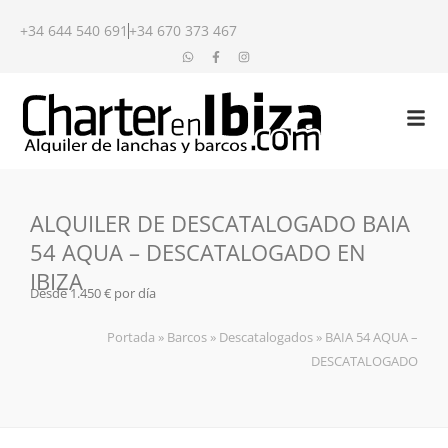
+34 644 540 691
+34 670 373 467
ALQUILER DE DESCATALOGADO BAIA
54 AQUA – DESCATALOGADO EN
IBIZA
Desde 1.450 € por día
Portada
»
Barcos
»
Descatalogados
»
BAIA 54 AQUA –
DESCATALOGADO