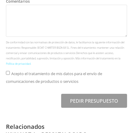
Comentarios
De conformidad con las normativas de protección de datos, le facilitamos la siguiente información del
tratamiento: Responsable: BOAT CHARTER IBIZA 68 SL. Fines del tratamiento: mantener una relación
comercial y enviar comunicaciones de productos o servicios Derechos que le asisten: acceso,
rectificación, portabilidad, supresión, limitación y oposición. Más información del tratamiento en la
Política de privacidad
.
Acepto el tratamiento de mis datos para el envío de
comunicaciones de productos o servicios
PEDIR PRESUPUESTO
Relacionados