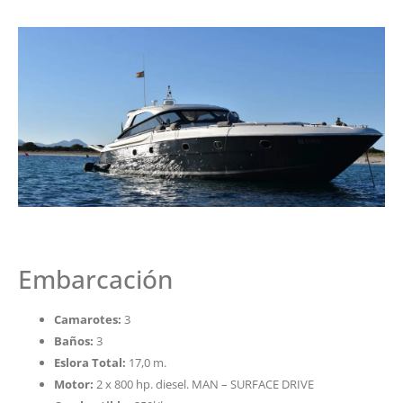
Embarcación
Camarotes:
3
Baños:
3
Eslora Total:
17,0 m.
Motor:
2 x 800 hp. diesel. MAN – SURFACE DRIVE