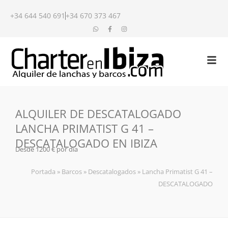
+34 644 540 691
+34 670 373 467
ALQUILER DE DESCATALOGADO
LANCHA PRIMATIST G 41 –
DESCATALOGADO EN IBIZA
Desde 1200 € por día
Portada
»
Barcos
»
Descatalogados
»
Lancha Primatist G 41 –
DESCATALOGADO