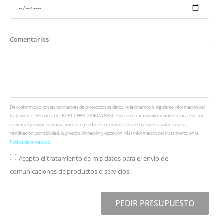
Comentarios
De conformidad con las normativas de protección de datos, le facilitamos la siguiente información del
tratamiento: Responsable: BOAT CHARTER IBIZA 68 SL. Fines del tratamiento: mantener una relación
comercial y enviar comunicaciones de productos o servicios Derechos que le asisten: acceso,
rectificación, portabilidad, supresión, limitación y oposición. Más información del tratamiento en la
Política de privacidad
.
Acepto el tratamiento de mis datos para el envío de
comunicaciones de productos o servicios
PEDIR PRESUPUESTO