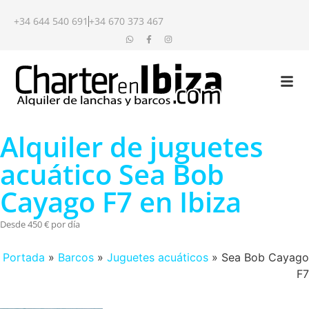
+34 644 540 691
+34 670 373 467
Alquiler de juguetes
acuático Sea Bob
Cayago F7 en Ibiza
Desde 450 € por día
Portada
»
Barcos
»
Juguetes acuáticos
»
Sea Bob Cayago
F7