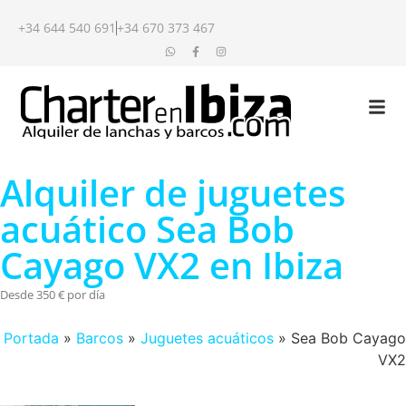
+34 644 540 691
+34 670 373 467
Alquiler de juguetes
acuático Sea Bob
Cayago VX2 en Ibiza
Desde 350 € por día
Portada
»
Barcos
»
Juguetes acuáticos
»
Sea Bob Cayago
VX2