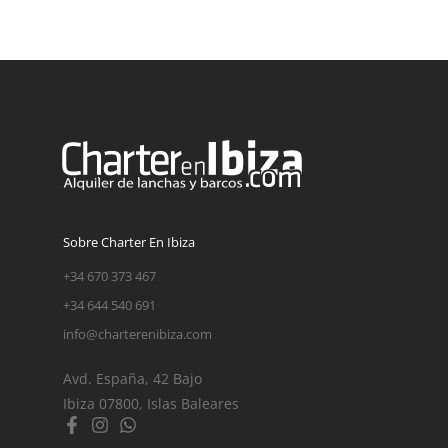
Sobre Charter En Ibiza
+34 670 373 467
+34 644 540 691
info@charterenibiza.com
Avd. España, 42 Bajo
Ibiza 07800, Islas Baleares