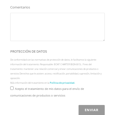
Comentarios
PROTECCIÓN DE DATOS
De conformidad con las normativas de protección de datos, le facilitamos la siguiente
información del tratamiento: Responsable: BOAT CHARTER IBIZA 68 SL. Fines del
tratamiento: mantener una relación comercial y enviar comunicaciones de productos o
servicios Derechos que le asisten: acceso, rectificación, portabilidad, supresión, limitación y
oposición.
Más información del tratamiento en la
Política de privacidad.
Acepto el tratamiento de mis datos para el envío de
comunicaciones de productos o servicios
ENVIAR