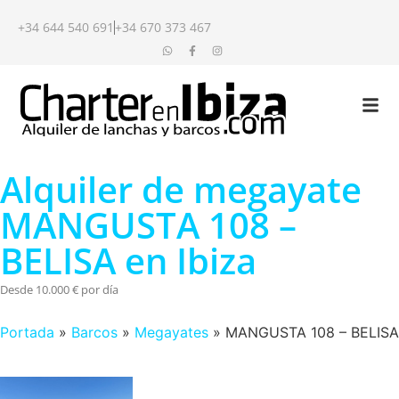
+34 644 540 691
+34 670 373 467
Alquiler de megayate
MANGUSTA 108 –
BELISA en Ibiza
Desde 10.000 € por día
Portada
»
Barcos
»
Megayates
»
MANGUSTA 108 – BELISA