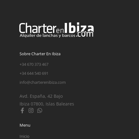
Sobre Charter En Ibiza
+34 670 373 467
+34 644 540 691
info@charterenibiza.com
Avd. España, 42 Bajo
Ibiza 07800, Islas Baleares
Menu
Inicio