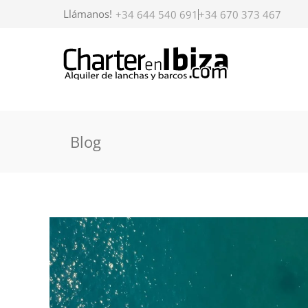
Llámanos!
+34 644 540 691
+34 670 373 467
Blog