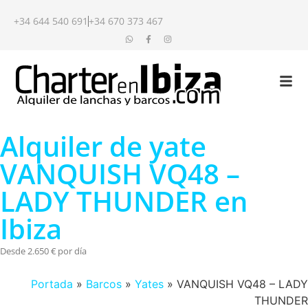
+34 644 540 691
+34 670 373 467
Alquiler de yate
VANQUISH VQ48 –
LADY THUNDER en
Ibiza
Desde 2.650 € por día
Portada
»
Barcos
»
Yates
»
VANQUISH VQ48 – LADY
THUNDER