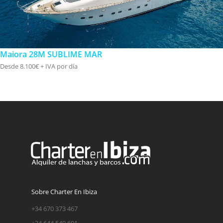
Maiora 28M SUBLIME MAR
Desde 8.100€ + IVA por día
Sobre Charter En Ibiza
+34 670 373 467
+34 644 540 691