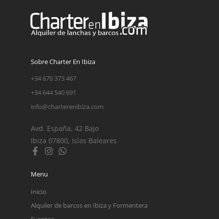
Sobre Charter En Ibiza
+34 670 373 467
+34 644 540 691
info@charterenibiza.com
Avd. España, 42 Bajo
Ibiza 07800, Islas Baleares
Menu
Inicio
Alquiler de barcos en Ibiza y Formentera
Eventos