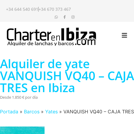
+34 644 540 691
+34 670 373 467
Alquiler de yate
VANQUISH VQ40 – CAJA
TRES en Ibiza
Desde 1.850 € por día
Portada
»
Barcos
»
Yates
»
VANQUISH VQ40 – CAJA TRES