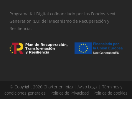
Programa Kit Digital cofinanciado por los Fondos Next
Generation (EU) del Mecanismo de Recuperación y
Resiliencia.
© Copyright 2026 Charter en Ibiza |
Aviso Legal
|
Términos y
condiciones generales
|
Política de Privacidad
|
Política de cookies