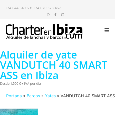
+34 644 540 691
+34 670 373 467
Alquiler de yate
VANDUTCH 40 SMART
ASS en Ibiza
Desde 1.500 € + IVA por día
Portada
»
Barcos
»
Yates
»
VANDUTCH 40 SMART ASS