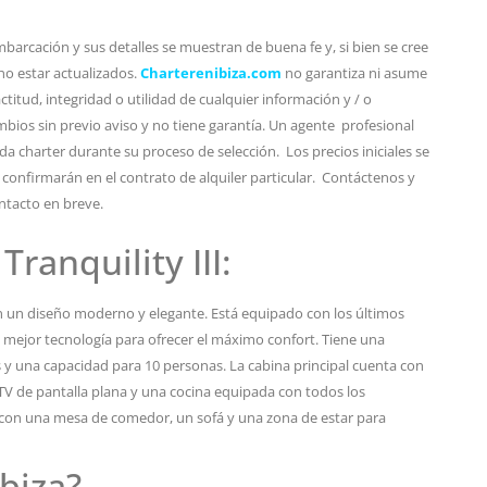
barcación y sus detalles se muestran de buena fe y, si bien se cree
no estar actualizados.
Charterenibiza.com
no garantiza ni asume
titud, integridad o utilidad de cualquier información y / o
bios sin previo aviso y no tiene garantía. Un agente profesional
da charter durante su proceso de selección. Los precios iniciales se
 confirmarán en el contrato de alquiler particular. Contáctenos y
ntacto en breve.
ranquility III:
con un diseño moderno y elegante. Está equipado con los últimos
 mejor tecnología para ofrecer el máximo confort. Tiene una
y una capacidad para 10 personas. La cabina principal cuenta con
TV de pantalla plana y una cocina equipada con todos los
a con una mesa de comedor, un sofá y una zona de estar para
Ibiza?