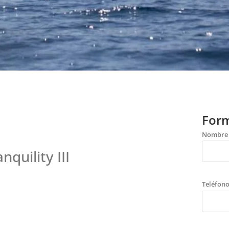
Form
Nombre
quility III
Teléfon