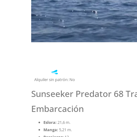
Alquiler sin patrón: No
Sunseeker Predator 68 Tran
Embarcación
Eslora:
21,6 m.
Manga:
5,21 m.