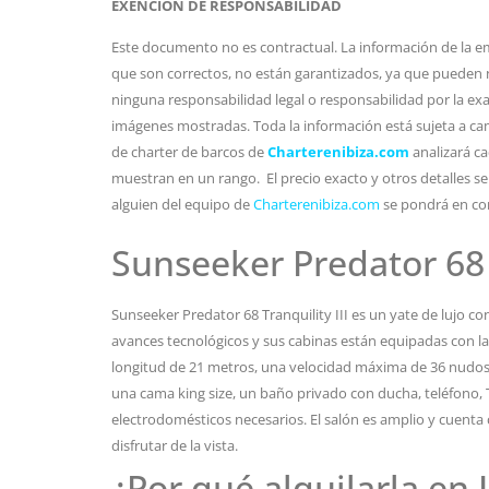
EXENCIÓN DE RESPONSABILIDAD
Este documento no es contractual. La información de la em
que son correctos, no están garantizados, ya que pueden 
ninguna responsabilidad legal o responsabilidad por la exac
imágenes mostradas. Toda la información está sujeta a cam
de charter de barcos de
Charterenibiza.com
analizará ca
muestran en un rango. El precio exacto y otros detalles se
alguien del equipo de
Charterenibiza.com
se pondrá en co
Sunseeker Predator 68 T
Sunseeker Predator 68 Tranquility III es un yate de lujo 
avances tecnológicos y sus cabinas están equipadas con la
longitud de 21 metros, una velocidad máxima de 36 nudos 
una cama king size, un baño privado con ducha, teléfono, 
electrodomésticos necesarios. El salón es amplio y cuent
disfrutar de la vista.
¿Por qué alquilarla en 