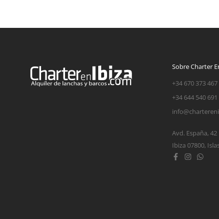
Sobre Charter En
+34 670 373 467
+34 644 540 691
info@charteren
Avd. España, 42
Ibiza 07800, Isla