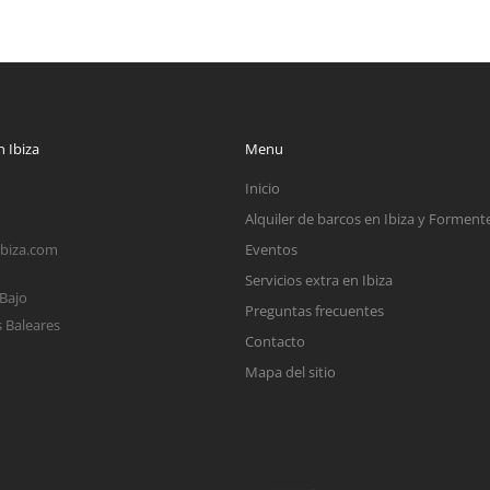
 Ibiza
Menu
Inicio
Alquiler de barcos en Ibiza y Forment
ibiza.com
Eventos
Servicios extra en Ibiza
 Bajo
Preguntas frecuentes
s Baleares
Contacto
Mapa del sitio