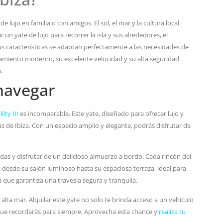
e lujo en familia o con amigos. El sol, el mar y la cultura local
r un yate de lujo para recorrer la isla y sus alrededores, el
Sus características se adaptan perfectamente a las necesidades de
ipamiento moderno, su excelente velocidad y su alta seguridad
.
navegar
ity III
es incomparable. Este yate, diseñado para ofrecer lujo y
as de Ibiza. Con un espacio amplio y elegante, podrás disfrutar de
idas y disfrutar de un delicioso almuerzo a bordo. Cada rincón del
 desde su salón luminoso hasta su espaciosa terraza, ideal para
 que garantiza una travesía segura y tranquila.
alta mar. Alquilar este yate no solo te brinda acceso a un vehículo
 que recordarás para siempre. Aprovecha esta chance y
realiza tu