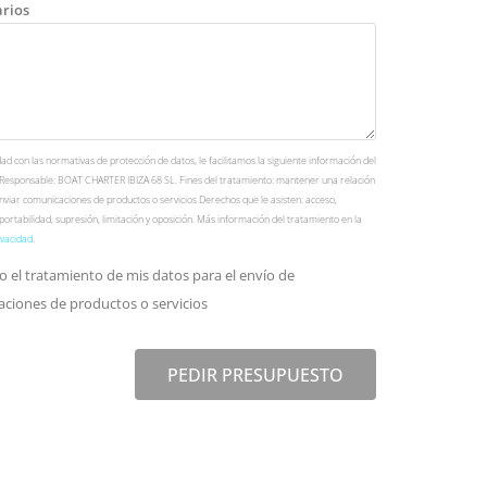
rios
d con las normativas de protección de datos, le facilitamos la siguiente información del
 Responsable: BOAT CHARTER IBIZA 68 SL. Fines del tratamiento: mantener una relación
nviar comunicaciones de productos o servicios Derechos que le asisten: acceso,
, portabilidad, supresión, limitación y oposición. Más información del tratamiento en la
ivacidad
.
o el tratamiento de mis datos para el envío de
ciones de productos o servicios
PEDIR PRESUPUESTO