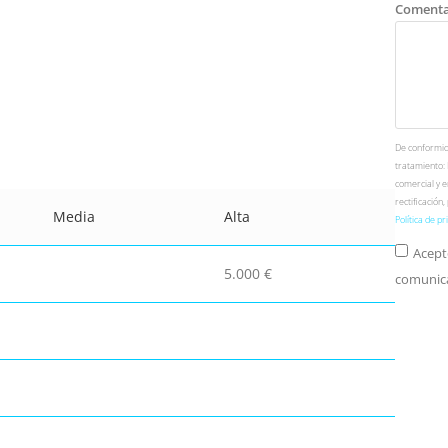
Comenta
De conformida
tratamiento:
comercial y e
rectificación
Media
Alta
Política de pr
Acept
5.000 €
comunica