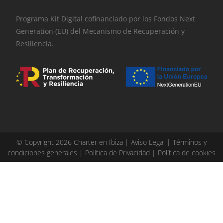
Programa Kit Digital cofinanciado por los Fondos Next
Generation (EU) del Mecanismo de Recuperación y
Resiliencia.
© Copyright 2026 Charter en Ibiza |
Aviso Legal
|
Términos y
condiciones generales
|
Política de Privacidad
|
Política de cookies