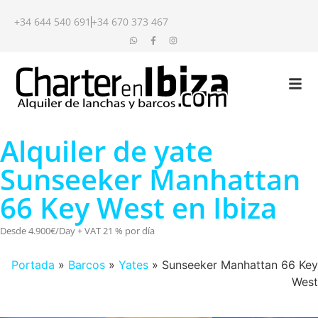
+34 644 540 691
+34 670 373 467
Alquiler de yate
Sunseeker Manhattan
66 Key West en Ibiza
Desde 4.900€/Day + VAT 21 % por día
Portada
»
Barcos
»
Yates
»
Sunseeker Manhattan 66 Key
West