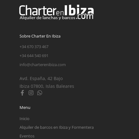
Sobre Charter En Ibiza
+34 670 373 467
+34 644 540 691
info@charterenibiza.com
Avd. España, 42 Bajo
Ibiza 07800, Islas Baleares
Menu
Inicio
Alquiler de barcos en Ibiza y Formentera
Eventos