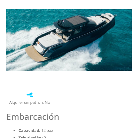
Alquiler sin patrón: No
Embarcación
Capacidad:
12 pax
Tripulación:
2