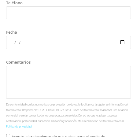
Teléfono
Fecha
Comentarios
De conformidad con las normativas de protección de datos, le facilitamos la siguiente información del
tratamiento: Responsable: BOAT CHARTER IBIZA 68 SL. Fines del tratamiento: mantener una relación
comercial y enviar comunicaciones de productos o servicios Derechos que le asisten: acceso,
rectificación, portabilidad, supresión, limitación y oposición. Más información del tratamiento en la
Política de privacidad
.
Acepto el tratamiento de mis datos para el envío de