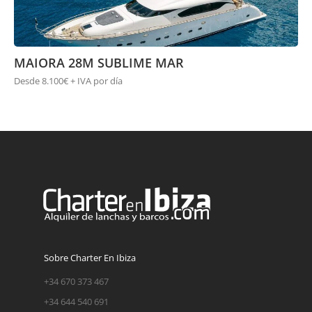
MAIORA 28M SUBLIME MAR
Desde 8.100€ + IVA por día
Sobre Charter En Ibiza
+34 670 373 467
+34 644 540 691