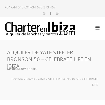
+34 644 540 691
+34 670 373 467
ALQUILER DE YATE STEELER
BRONSON 50 – CELEBRATE LIFE EN
IBIZA
Desde 3.150 € por día
Portada
»
Barcos
»
Yates
»
STEELER BRONSON 50 – CELEBRATE
LIFE