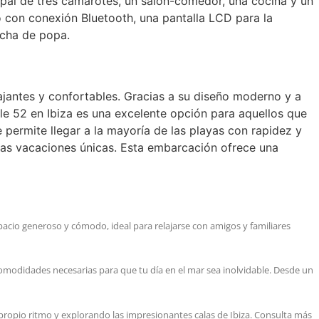
pal de tres camarotes, un salón-comedor, una cocina y un
con conexión Bluetooth, una pantalla LCD para la
ucha de popa.
lajantes y confortables. Gracias a su diseño moderno y a
ale 52 en Ibiza es una excelente opción para aquellos que
 permite llegar a la mayoría de las playas con rapidez y
unas vacaciones únicas. Esta embarcación ofrece una
espacio generoso y cómodo, ideal para relajarse con amigos y familiares
s comodidades necesarias para que tu día en el mar sea inolvidable. Desde un
u propio ritmo y explorando las impresionantes calas de Ibiza. Consulta más