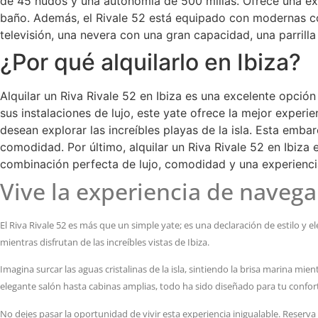
de 45 nudos y una autonomía de 500 millas. Ofrece una ex
baño. Además, el Rivale 52 está equipado con modernas c
televisión, una nevera con una gran capacidad, una parrilla
¿Por qué alquilarlo en Ibiza?
Alquilar un Riva Rivale 52 en Ibiza es una excelente opció
sus instalaciones de lujo, este yate ofrece la mejor experi
desean explorar las increíbles playas de la isla. Esta emb
comodidad. Por último, alquilar un Riva Rivale 52 en Ibiza
combinación perfecta de lujo, comodidad y una experienci
Vive la experiencia de navega
El Riva Rivale 52 es más que un simple yate; es una declaración de estilo y 
mientras disfrutan de las increíbles vistas de Ibiza.
Imagina surcar las aguas cristalinas de la isla, sintiendo la brisa marina mi
elegante salón hasta cabinas amplias, todo ha sido diseñado para tu confor
No dejes pasar la oportunidad de vivir esta experiencia inigualable. Reserv