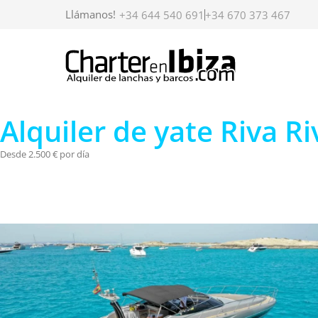
Llámanos!
+34 644 540 691
+34 670 373 467
Alquiler de yate Riva Ri
Desde 2.500 € por día