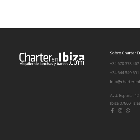
Sobre Charter En
+34 670 373 467
+34 644 540 691
info@charteren
Avd. España, 42
Ibiza 07800, Isla