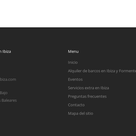
 Ibiza
Menu
Inicio
Alquiler de barcos en Ibiza y Forment
ibiza.com
Eventos
Servicios extra en Ibiza
 Bajo
Preguntas frecuentes
s Baleares
Contacto
Mapa del sitio