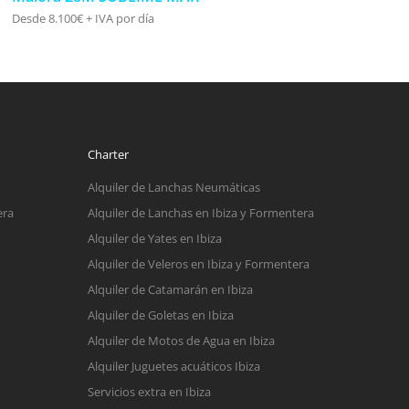
Desde 8.100€ + IVA por día
Charter
Alquiler de Lanchas Neumáticas
era
Alquiler de Lanchas en Ibiza y Formentera
Alquiler de Yates en Ibiza
Alquiler de Veleros en Ibiza y Formentera
Alquiler de Catamarán en Ibiza
Alquiler de Goletas en Ibiza
Alquiler de Motos de Agua en Ibiza
Alquiler Juguetes acuáticos Ibiza
Servicios extra en Ibiza