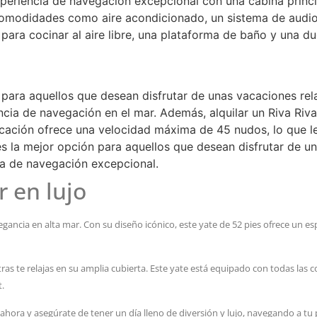
periencia de navegación excepcional con una cabina princi
omodidades como aire acondicionado, un sistema de audio 
 para cocinar al aire libre, una plataforma de baño y una d
n para aquellos que desean disfrutar de unas vacaciones re
encia de navegación en el mar. Además, alquilar un Riva Riv
arcación ofrece una velocidad máxima de 45 nudos, lo que le
 es la mejor opción para aquellos que desean disfrutar de 
a de navegación excepcional.
r en lujo
elegancia en alta mar. Con su diseño icónico, este yate de 52 pies ofrece un 
entras te relajas en su amplia cubierta. Este yate está equipado con todas la
t.
a ahora y asegúrate de tener un día lleno de diversión y lujo, navegando a t