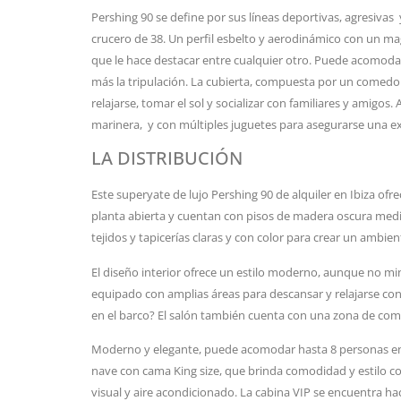
Pershing 90 se define por sus líneas deportivas, agresiva
crucero de 38. Un perfil esbelto y aerodinámico con un ma
que le hace destacar entre cualquier otro. Puede acomodar
más la tripulación. La cubierta, compuesta por un comedor,
relajarse, tomar el sol y socializar con familiares y amigos
marinera, y con múltiples juguetes para asegurarse una exp
LA DISTRIBUCIÓN
Este superyate de lujo Pershing 90 de alquiler en Ibiza ofr
planta abierta y cuentan con pisos de madera oscura med
tejidos y tapicerías claras y con color para crear un ambie
El diseño interior ofrece un estilo moderno, aunque no mini
equipado con amplias áreas para descansar y relajarse con 
en el barco? El salón también cuenta con una zona de com
Moderno y elegante, puede acomodar hasta 8 personas en 4
nave con cama King size, que brinda comodidad y estilo c
visual y aire acondicionado. La cabina VIP se encuentra h