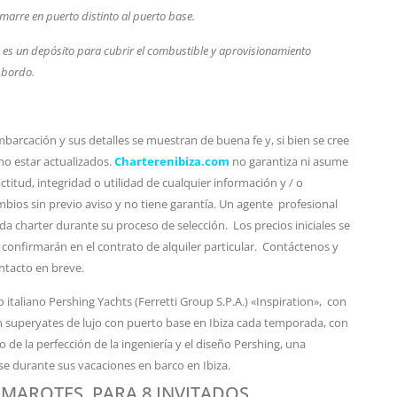
marre en puerto distinto al puerto base.
e es un depósito para cubrir el combustible y aprovisionamiento
a bordo.
barcación y sus detalles se muestran de buena fe y, si bien se cree
no estar actualizados.
Charterenibiza.com
no garantiza ni asume
titud, integridad o utilidad de cualquier información y / o
bios sin previo aviso y no tiene garantía. Un agente profesional
da charter durante su proceso de selección. Los precios iniciales se
 confirmarán en el contrato de alquiler particular. Contáctenos y
ntacto en breve.
 italiano Pershing Yachts (Ferretti Group S.P.A.) «Inspiration», con
n superyates de lujo con puerto base en Ibiza cada temporada, con
 de la perfección de la ingeniería y el diseño Pershing, una
e durante sus vacaciones en barco en Ibiza.
AMAROTES, PARA 8 INVITADOS