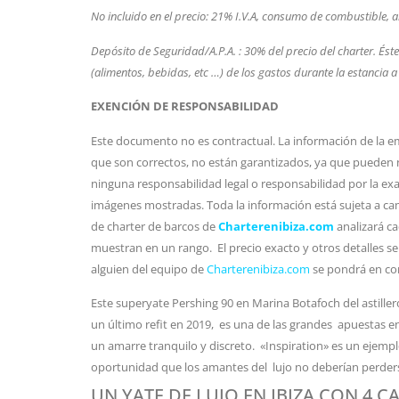
No incluido en el precio: 21% I.V.A, consumo de combustible, a
Depósito de Seguridad/A.P.A. : 30% del precio del charter. Ést
(alimentos, bebidas, etc …) de los gastos durante la estancia 
EXENCIÓN DE RESPONSABILIDAD
Este documento no es contractual. La información de la em
que son correctos, no están garantizados, ya que pueden 
ninguna responsabilidad legal o responsabilidad por la exac
imágenes mostradas. Toda la información está sujeta a cam
de charter de barcos de
Charterenibiza.com
analizará ca
muestran en un rango. El precio exacto y otros detalles se
alguien del equipo de
Charterenibiza.com
se pondrá en co
Este superyate Pershing 90 en Marina Botafoch del astillero
un último refit en 2019, es una de las grandes apuestas e
un amarre tranquilo y discreto. «Inspiration» es un ejemplo
oportunidad que los amantes del lujo no deberían perders
UN YATE DE LUJO EN IBIZA CON 4 C