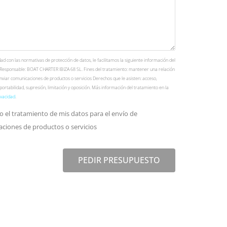
d con las normativas de protección de datos, le facilitamos la siguiente información del
 Responsable: BOAT CHARTER IBIZA 68 SL. Fines del tratamiento: mantener una relación
nviar comunicaciones de productos o servicios Derechos que le asisten: acceso,
, portabilidad, supresión, limitación y oposición. Más información del tratamiento en la
ivacidad
.
o el tratamiento de mis datos para el envío de
ciones de productos o servicios
PEDIR PRESUPUESTO