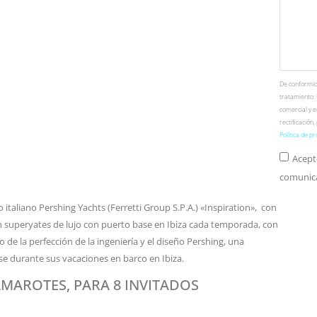
De conformida
tratamiento:
comercial y e
rectificación
Política de pr
Acept
comunica
 italiano Pershing Yachts (Ferretti Group S.P.A.) «Inspiration», con
n superyates de lujo con puerto base en Ibiza cada temporada, con
 de la perfección de la ingeniería y el diseño Pershing, una
e durante sus vacaciones en barco en Ibiza.
AMAROTES, PARA 8 INVITADOS