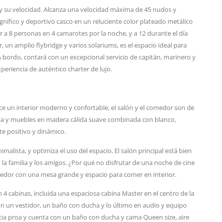
s y su velocidad. Alcanza una velocidad máxima de 45 nudos y
gnífico y deportivo casco en un reluciente color plateado metálico
 a 8 personas en 4 camarotes por la noche, y a 12 durante el día
 un amplio flybridge y varios solariums, es el espacio ideal para
. A bordo, contará con un excepcional servicio de capitán, marinero y
eriencia de auténtico charter de lujo.
ece un interior moderno y confortable, el salón y el comedor son de
ia y muebles en madera cálida suave combinada con blanco,
nte positivo y dinámico.
malista, y optimiza el uso del espacio. El salón principal está bien
la familia y los amigos. ¿Por qué no disfrutar de una noche de cine
edor con una mesa grande y espacio para comer en interior.
 cabinas, incluida una espaciosa cabina Master en el centro de la
on un vestidor, un baño con ducha y lo último en audio y equipo
acia proa y cuenta con un baño con ducha y cama Queen size, aire