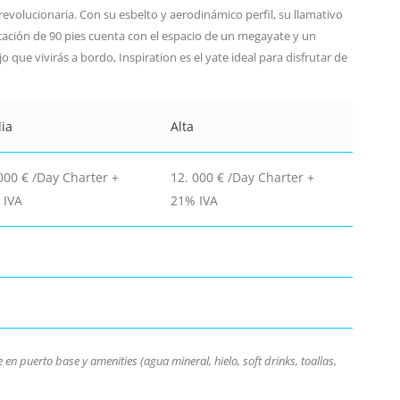
revolucionaria. Con su esbelto y aerodinámico perfil, su llamativo
rcación de 90 pies cuenta con el espacio de un megayate y un
 que vivirás a bordo, Inspiration es el yate ideal para disfrutar de
ia
Alta
000 € /Day Charter +
12. 000 € /Day Charter +
 IVA
21% IVA
 en puerto base y amenities (agua mineral, hielo, soft drinks, toallas,