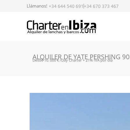
Llámanos!
+34 644 540 691
+34 670 373 467
ALQUILER DE YATE PERSHING 90
Desde 10. 000 € /Day Charter + 21% IVA por día