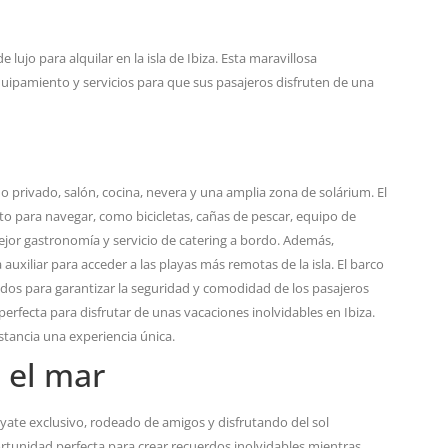
ujo para alquilar en la isla de Ibiza. Esta maravillosa
uipamiento y servicios para que sus pasajeros disfruten de una
 privado, salón, cocina, nevera y una amplia zona de solárium. El
o para navegar, como bicicletas, cañas de pescar, equipo de
ejor gastronomía y servicio de catering a bordo. Además,
 auxiliar para acceder a las playas más remotas de la isla. El barco
dos para garantizar la seguridad y comodidad de los pasajeros
erfecta para disfrutar de unas vacaciones inolvidables en Ibiza.
stancia una experiencia única.
 el mar
n yate exclusivo, rodeado de amigos y disfrutando del sol
ortunidad perfecta para crear recuerdos inolvidables mientras