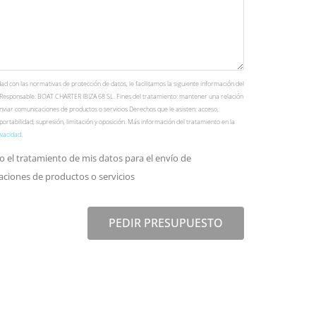
d con las normativas de protección de datos, le facilitamos la siguiente información del
 Responsable: BOAT CHARTER IBIZA 68 SL. Fines del tratamiento: mantener una relación
nviar comunicaciones de productos o servicios Derechos que le asisten: acceso,
, portabilidad, supresión, limitación y oposición. Más información del tratamiento en la
ivacidad
.
o el tratamiento de mis datos para el envío de
ciones de productos o servicios
PEDIR PRESUPUESTO