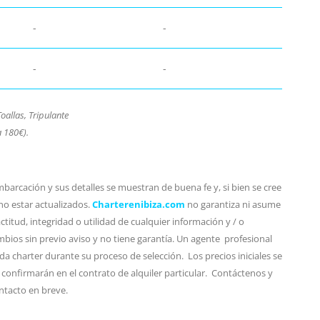
-
-
-
-
allas, Tripulante
 180€).
barcación y sus detalles se muestran de buena fe y, si bien se cree
no estar actualizados.
Charterenibiza.com
no garantiza ni asume
titud, integridad o utilidad de cualquier información y / o
bios sin previo aviso y no tiene garantía. Un agente profesional
da charter durante su proceso de selección. Los precios iniciales se
 confirmarán en el contrato de alquiler particular. Contáctenos y
ntacto en breve.