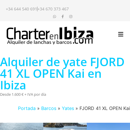
+34 644 540 691
+34 670 373 467
Alquiler de yate FJORD
41 XL OPEN Kai en
Ibiza
Desde 1.600 € + IVA por día
Portada
»
Barcos
»
Yates
»
FJORD 41 XL OPEN Kai