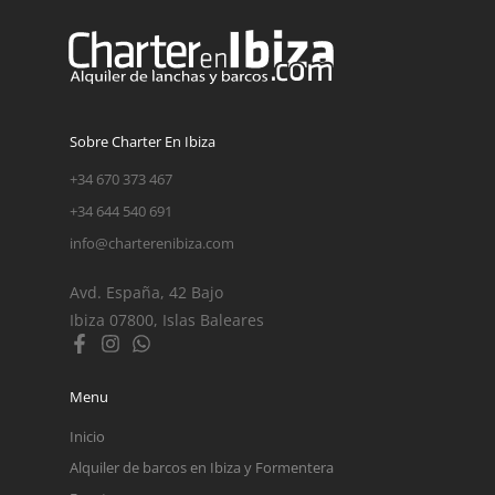
Sobre Charter En Ibiza
+34 670 373 467
+34 644 540 691
info@charterenibiza.com
Avd. España, 42 Bajo
Ibiza 07800, Islas Baleares
Menu
Inicio
Alquiler de barcos en Ibiza y Formentera