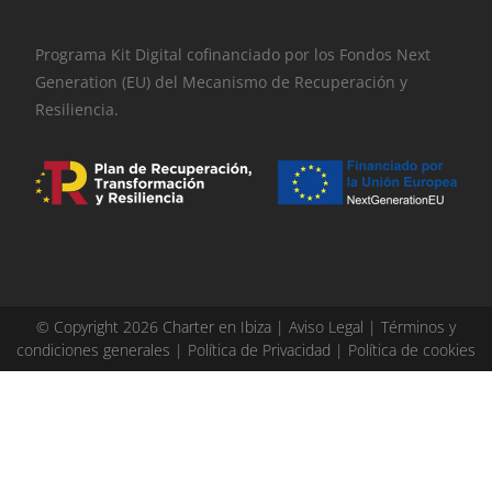
Programa Kit Digital cofinanciado por los Fondos Next
Generation (EU) del Mecanismo de Recuperación y
Resiliencia.
© Copyright 2026 Charter en Ibiza |
Aviso Legal
|
Términos y
condiciones generales
|
Política de Privacidad
|
Política de cookies