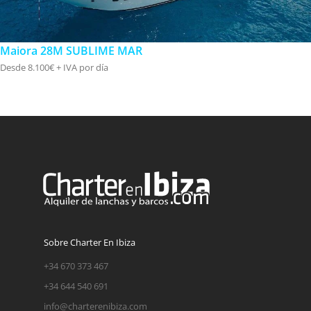
Maiora 28M SUBLIME MAR
Desde 8.100€ + IVA por día
Sobre Charter En Ibiza
+34 670 373 467
+34 644 540 691
info@charterenibiza.com