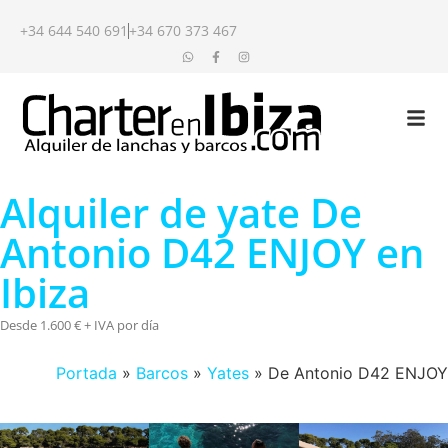
+34 644 540 691
+34 670 373 467
Alquiler de yate De
Antonio D42 ENJOY en
Ibiza
Desde 1.600 € + IVA por día
Portada
»
Barcos
»
Yates
»
De Antonio D42 ENJOY