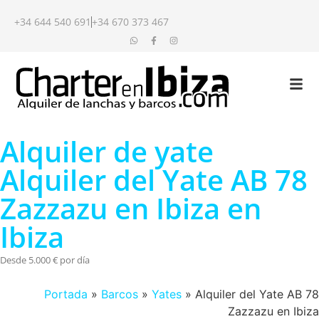
+34 644 540 691
+34 670 373 467
Alquiler de yate
Alquiler del Yate AB 78
Zazzazu en Ibiza en
Ibiza
Desde 5.000 € por día
Portada
»
Barcos
»
Yates
»
Alquiler del Yate AB 78
Zazzazu en Ibiza