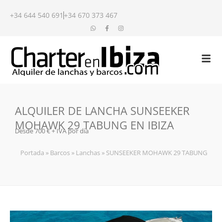
+34 644 540 691
+34 670 373 467
ALQUILER DE LANCHA SUNSEEKER
MOHAWK 29 TABUNG EN IBIZA
Desde 700 € + IVA por día
Portada
»
Barcos
»
Lanchas
»
SUNSEEKER MOHAWK 29 TABUNG