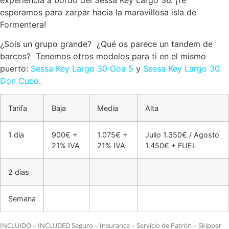
experiencia a bordo del Sessa Key Largo 36. ¡Te
esperamos para zarpar hacia la maravillosa isla de
Formentera!
¿Sois un grupo grande? ¿Qué os parece un tandem de
barcos? Tenemos otros modelos para ti en el mismo
puerto:
Sessa Key Largo 30 Goa 5
y
Sessa Key Largo 30
Don Cuco
.
Tarifa
Baja
Media
Alta
1 día
900€ +
1.075€ +
Julio 1.350€ / Agosto
21% IVA
21% IVA
1.450€ + FUEL
2 días
Semana
INCLUIDO – INCLUDED Seguro – Insurance – Servicio de Patrón – Skipper