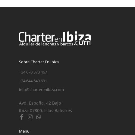
Sobre Charter En Ibiza
+34 670 373 467
+34 644 540 691
info@charterenibiza.com
Avd. España, 42 Bajo
Ibiza 07800, Islas Baleares
Menu