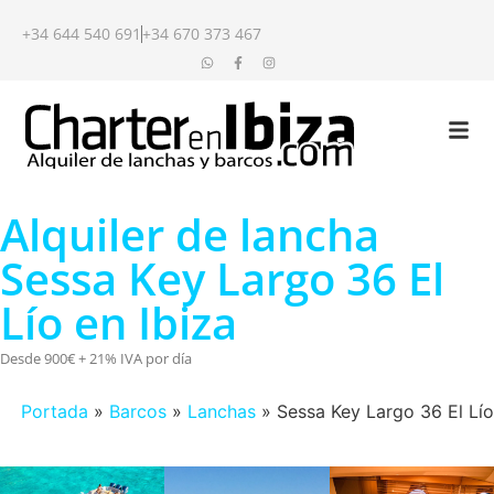
+34 644 540 691
+34 670 373 467
Alquiler de lancha
Sessa Key Largo 36 El
Lío en Ibiza
Desde 900€ + 21% IVA por día
Portada
»
Barcos
»
Lanchas
»
Sessa Key Largo 36 El Lío