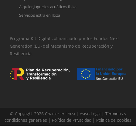
Alquiler Juguetes acuáticos Ibiza
Servicios extra en Ibiza
Programa Kit Digital cofinanciado por los Fondos Next
Generation (EU) del Mecanismo de Recuperación y
Resiliencia.
© Copyright 2026 Charter en Ibiza |
Aviso Legal
|
Términos y
condiciones generales
|
Política de Privacidad
|
Política de cookies