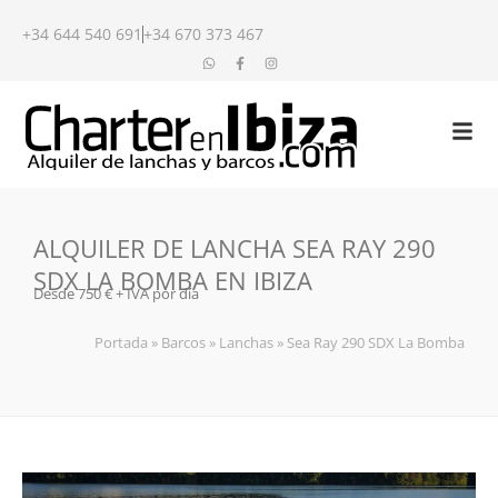
+34 644 540 691
+34 670 373 467
ALQUILER DE LANCHA SEA RAY 290
SDX LA BOMBA EN IBIZA
Desde 750 € + IVA por día
Portada
»
Barcos
»
Lanchas
»
Sea Ray 290 SDX La Bomba