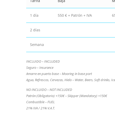
Tarifa
Baja
M
1 día
550 € + Patrón + IVA
6
2 días
Semana
INCLUIDO – INCLUDED
Seguro – Insurance
Amarre en puerto base – Mooring in base port
Agua, Refrescos, Cervezas, Hielo – Water, Beers, Soft drinks, Ic
NO INCLUIDO – NOT INCLUDED
Patrón (Obligatorio) +150€ – Skipper (Mandatory) +150€
Combustible – FUEL
21% IVA / 21% V.A.T.