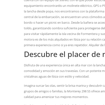
cuenta con un equipo de Stereo, con el que poder escuchar
equipamiento encontraréis un molinete eléctrico, GPS o Pl
la lancha desde popa, nos encontramos con la plataforma d
central de la embarcación, se encuentran unos cómodos as
bordo o hacer un picnic en barco. Desde la bañera se acced
toldo, garantizando sombra suficiente para protegerse del
para visitar rápidamente la isla vecina de Formentera y sus
motora es de los más alquilados en Ibiza por su relación cal
primera experiencia como si ya eres repetidor. Alquiler de
Descubre el placer de 
Disfruta de una experiencia única en alta mar con la lan
comodidad y emoción en sus travesías. Con un potente moto
cristalinas aguas de Ibiza con estilo y velocidad.
Imagina surcar las olas, sentir la brisa marina y descubrir 
grupos de amigos o familias, la Monterey 298 SS ofrece am
calidad para amenizar tus mejores momentos.