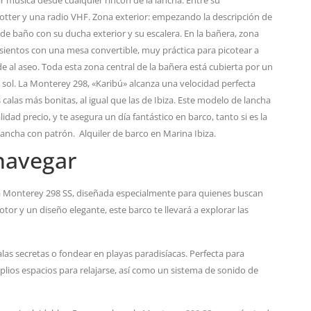
 música desde cualquier rincón de la lancha. Entre su
otter y una radio VHF. Zona exterior: empezando la descripción de
e baño con su ducha exterior y su escalera. En la bañera, zona
ientos con una mesa convertible, muy práctica para picotear a
e al aseo. Toda esta zona central de la bañera está cubierta por un
 sol. La Monterey 298, «Karibú» alcanza una velocidad perfecta
 calas más bonitas, al igual que las de Ibiza. Este modelo de lancha
idad precio, y te asegura un día fantástico en barco, tanto si es la
 lancha con patrón. Alquiler de barco en Marina Ibiza.
navegar
cha Monterey 298 SS, diseñada especialmente para quienes buscan
r y un diseño elegante, este barco te llevará a explorar las
calas secretas o fondear en playas paradisíacas. Perfecta para
plios espacios para relajarse, así como un sistema de sonido de