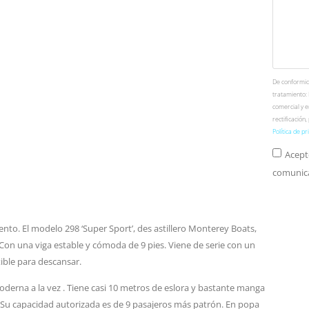
De conformida
tratamiento:
comercial y e
rectificación
Política de pr
Acept
comunica
nto. El modelo 298 ‘Super Sport’, des astillero Monterey Boats,
Con una viga estable y cómoda de 9 pies. Viene de serie con un
ible para descansar.
moderna a la vez . Tiene casi 10 metros de eslora y bastante manga
Su capacidad autorizada es de 9 pasajeros más patrón. En popa