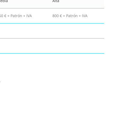
edia
Alta
50 € + Patrón + IVA
800 € + Patrón + IVA
e