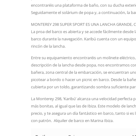
encontraréis una plataforma de baño, con su ducha exterior 
Seguidamente el solárium de popa y, a continuación, la bañ
MONTEREY 298 SUPER SPORT ES UNA LANCHA GRANDE, C
La proa del barco es abierta y se accede fácilmente desde l
barco durante la navegación. Karibú cuenta con un equipo
rincón de la lancha.
Entre su equipamiento encontraréis un molinete eléctrico,
descripción de la lancha desde popa, nos encontramos con 
bañera, zona central de la embarcación, se encuentran u
picotear a bordo o hacer un picnic en barco. Desde la bañe
cubierta por un toldo, garantizando sombra suficiente para
La Monterey 298, ‘Karibú’ alcanza una velocidad perfecta p
más bonitas, al igual que las de Ibiza. Este modelo de lanc
precio, y te asegura un día fantástico en barco, tanto si es
con patrón. Alquiler de barco en Marina Ibiza.