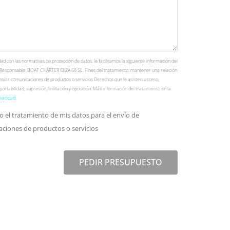
d con las normativas de protección de datos, le facilitamos la siguiente información del
 Responsable: BOAT CHARTER IBIZA 68 SL. Fines del tratamiento: mantener una relación
nviar comunicaciones de productos o servicios Derechos que le asisten: acceso,
, portabilidad, supresión, limitación y oposición. Más información del tratamiento en la
ivacidad
.
o el tratamiento de mis datos para el envío de
ciones de productos o servicios
PEDIR PRESUPUESTO