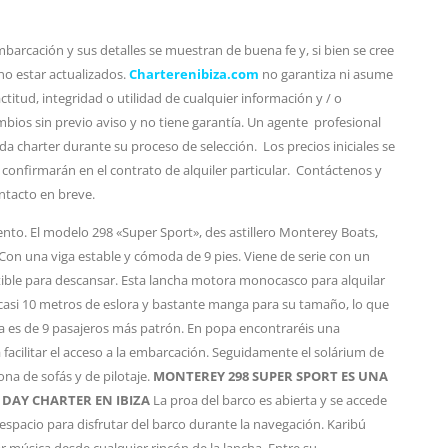
barcación y sus detalles se muestran de buena fe y, si bien se cree
no estar actualizados.
Charterenibiza.com
no garantiza ni asume
titud, integridad o utilidad de cualquier información y / o
bios sin previo aviso y no tiene garantía. Un agente profesional
da charter durante su proceso de selección. Los precios iniciales se
 confirmarán en el contrato de alquiler particular. Contáctenos y
ntacto en breve.
nto. El modelo 298 «Super Sport», des astillero Monterey Boats,
Con una viga estable y cómoda de 9 pies. Viene de serie con un
ible para descansar. Esta lancha motora monocasco para alquilar
e casi 10 metros de eslora y bastante manga para su tamaño, lo que
a es de 9 pasajeros más patrón. En popa encontraréis una
 facilitar el acceso a la embarcación. Seguidamente el solárium de
ona de sofás y de pilotaje.
MONTEREY 298 SUPER SPORT ES UNA
DAY CHARTER EN IBIZA
La proa del barco es abierta y se accede
 espacio para disfrutar del barco durante la navegación. Karibú