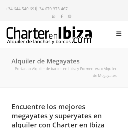
+34 644 540 691
+34 670 373 467
Alquiler de Megayates
Portada
»
Alquiler de barcos en Ibiza y Formentera
»
Alquiler
de Megayates
Encuentre los mejores
megayates y superyates en
alquiler con Charter en Ibiza