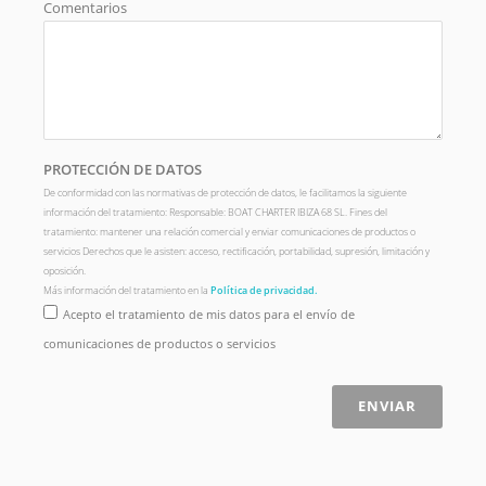
Comentarios
PROTECCIÓN DE DATOS
De conformidad con las normativas de protección de datos, le facilitamos la siguiente
información del tratamiento: Responsable: BOAT CHARTER IBIZA 68 SL. Fines del
tratamiento: mantener una relación comercial y enviar comunicaciones de productos o
servicios Derechos que le asisten: acceso, rectificación, portabilidad, supresión, limitación y
oposición.
Más información del tratamiento en la
Política de privacidad.
Acepto el tratamiento de mis datos para el envío de
comunicaciones de productos o servicios
ENVIAR