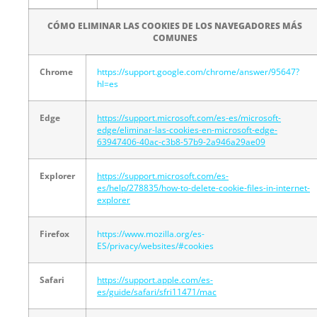
CÓMO ELIMINAR LAS COOKIES DE LOS NAVEGADORES MÁS
COMUNES
Chrome
https://support.google.com/chrome/answer/95647?
hl=es
Edge
https://support.microsoft.com/es-es/microsoft-
edge/eliminar-las-cookies-en-microsoft-edge-
63947406-40ac-c3b8-57b9-2a946a29ae09
Explorer
https://support.microsoft.com/es-
es/help/278835/how-to-delete-cookie-files-in-internet-
explorer
Firefox
https://www.mozilla.org/es-
ES/privacy/websites/#cookies
Safari
https://support.apple.com/es-
es/guide/safari/sfri11471/mac