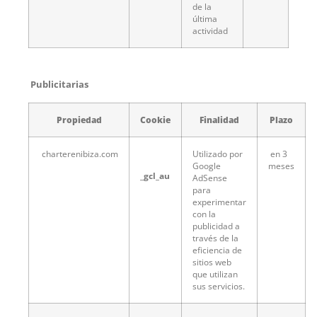
de la
última
actividad
Publicitarias
Propiedad
Cookie
Finalidad
Plazo
charterenibiza.com
Utilizado por
en 3
Google
meses
_gcl_au
AdSense
para
experimentar
con la
publicidad a
través de la
eficiencia de
sitios web
que utilizan
sus servicios.