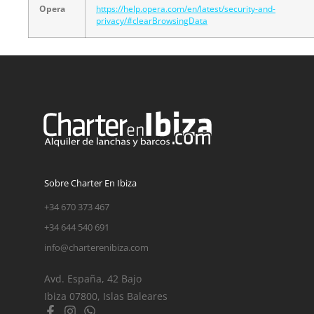
Opera
https://help.opera.com/en/latest/security-and-
privacy/#clearBrowsingData
Sobre Charter En Ibiza
+34 670 373 467
+34 644 540 691
info@charterenibiza.com
Avd. España, 42 Bajo
Ibiza 07800, Islas Baleares