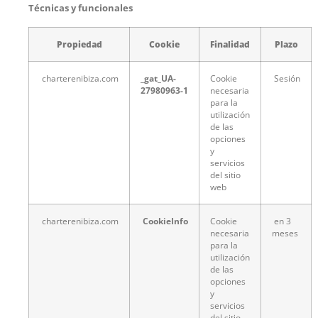
Técnicas y funcionales
Propiedad
Cookie
Finalidad
Plazo
charterenibiza.com
_gat_UA-
Cookie
Sesión
27980963
-1
necesaria
para la
utilización
de las
opciones
y
servicios
del sitio
web
charterenibiza.com
CookieInfo
Cookie
en 3
necesaria
meses
para la
utilización
de las
opciones
y
servicios
del sitio