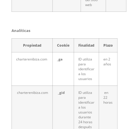
web
Analíticas
Propiedad
Cookie
Finalidad
Plazo
charterenibiza.com
_ga
ID utiliza
en 2
para
años
identificar
a los
usuarios
charterenibiza.com
_gid
ID utiliza
en
para
22
identificar
horas
a los
usuarios
durante
24 horas
después